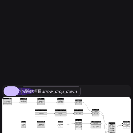
compress
関連項目
arrow_drop_down