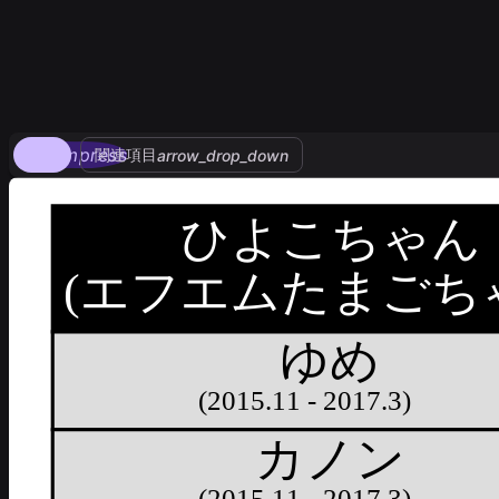
compress
関連項目
arrow_drop_down