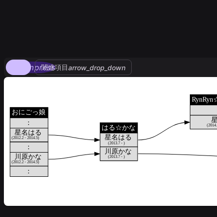
compress
関連項目
arrow_drop_down