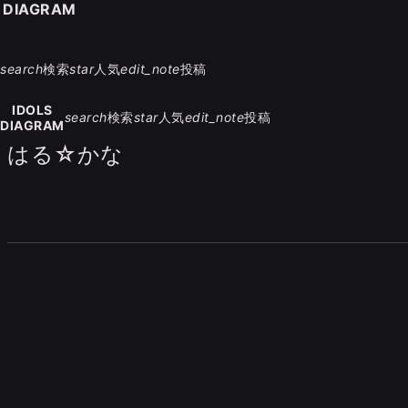
S DIAGRAM
search
検索
star
人気
edit_note
投稿
IDOLS
search
検索
star
人気
edit_note
投稿
DIAGRAM
はる☆かな