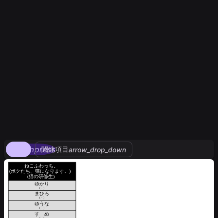
compress
関連項目
arrow_drop_down