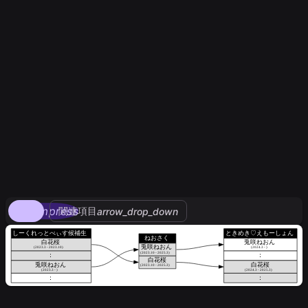
compress
関連項目
arrow_drop_down