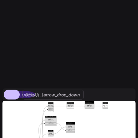
compress
関連項目
arrow_drop_down