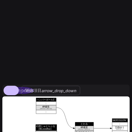
compress
関連項目
arrow_drop_down