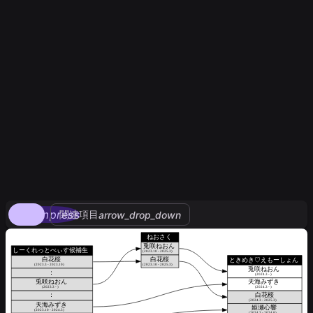
compress
関連項目
arrow_drop_down