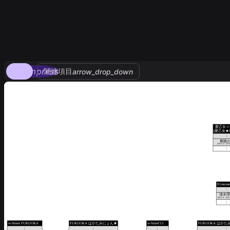
compress
関連項目
arrow_drop_down