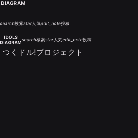
S DIAGRAM
search
検索
star
人気
edit_note
投稿
IDOLS
search
検索
star
人気
edit_note
投稿
DIAGRAM
つくドル!プロジェクト