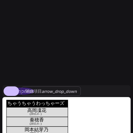
compress
関連項目
arrow_drop_down