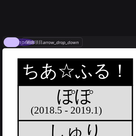
compress
関連項目
arrow_drop_down