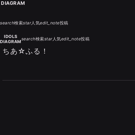
S DIAGRAM
search
検索
star
人気
edit_note
投稿
IDOLS
search
検索
star
人気
edit_note
投稿
DIAGRAM
ちあ☆ふる！