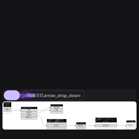
compress
関連項目
arrow_drop_down