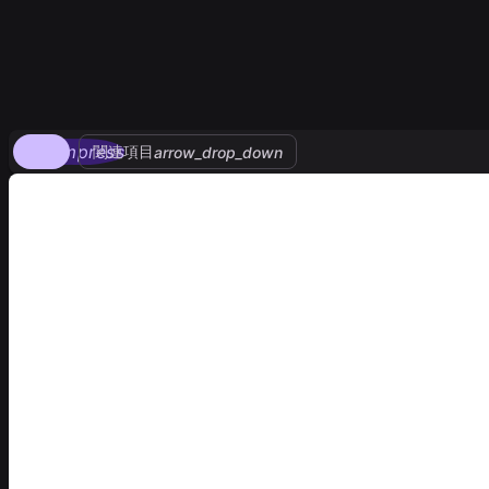
compress
関連項目
arrow_drop_down