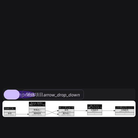
compress
関連項目
arrow_drop_down