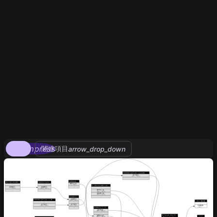
compress
関連項目
arrow_drop_down