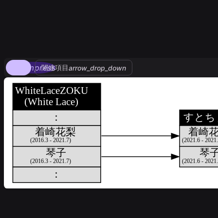
compress
関連項目
arrow_drop_down