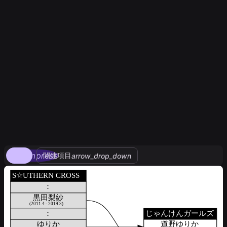
compress
関連項目
arrow_drop_down