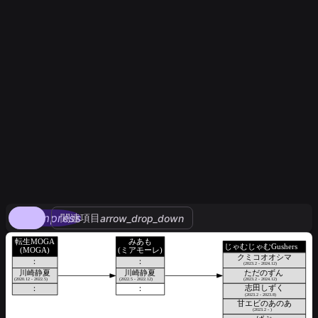
compress
関連項目
arrow_drop_down