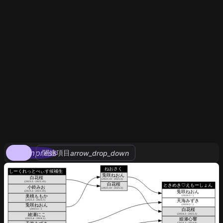
compress
関連項目
arrow_drop_down