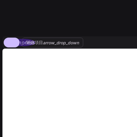
compress
関連項目
arrow_drop_down