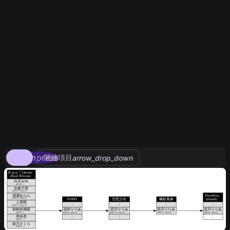
compress
関連項目
arrow_drop_down