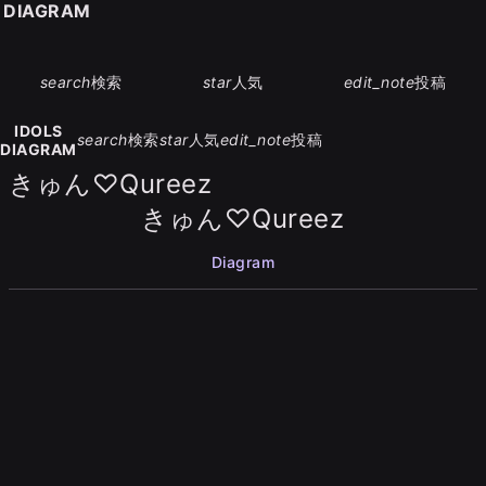
S DIAGRAM
search
検索
star
人気
edit_note
投稿
IDOLS
search
検索
star
人気
edit_note
投稿
DIAGRAM
きゅん♡Qureez
きゅん♡Qureez
Diagram