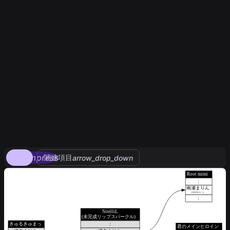
compress
関連項目
arrow_drop_down