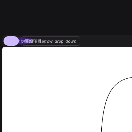
compress
関連項目
arrow_drop_down