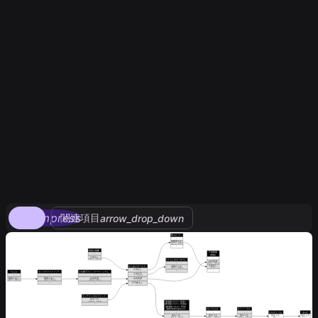
compress
関連項目
arrow_drop_down