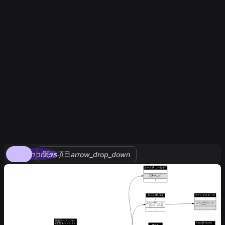
compress
関連項目
arrow_drop_down