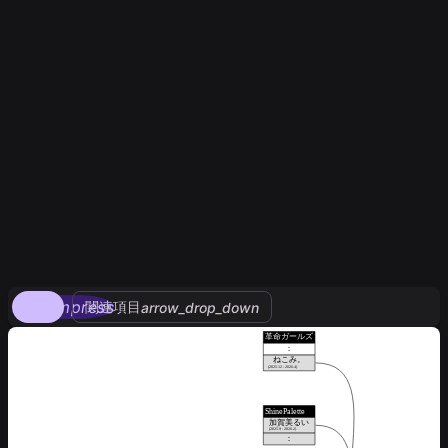
compress
関連項目
arrow_drop_down