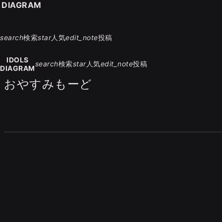
S DIAGRAM
search
検索
star
人気
edit_note
投稿
IDOLS
search
検索
star
人気
edit_note
投稿
DIAGRAM
おやすみもーど