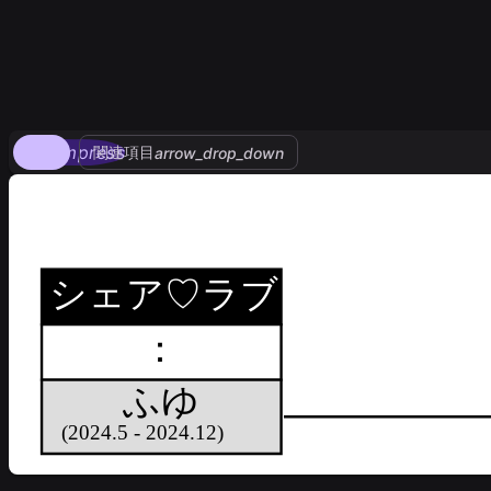
compress
関連項目
arrow_drop_down