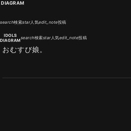
S DIAGRAM
search
検索
star
人気
edit_note
投稿
IDOLS
search
検索
star
人気
edit_note
投稿
DIAGRAM
おむすび娘。