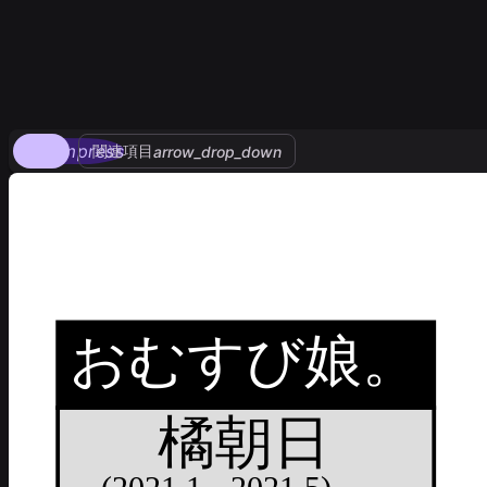
compress
関連項目
arrow_drop_down