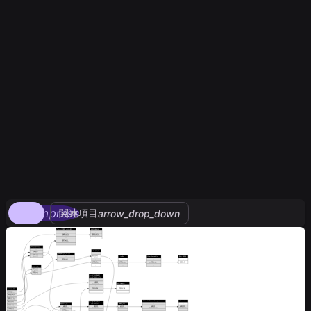
compress
関連項目
arrow_drop_down