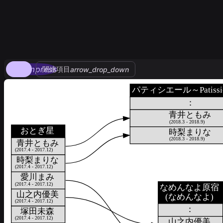
compress
関連項目
arrow_drop_down