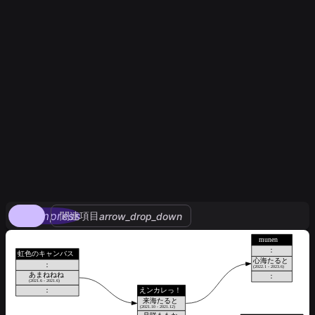
compress
関連項目
arrow_drop_down