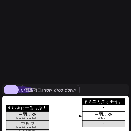
compress
関連項目
arrow_drop_down