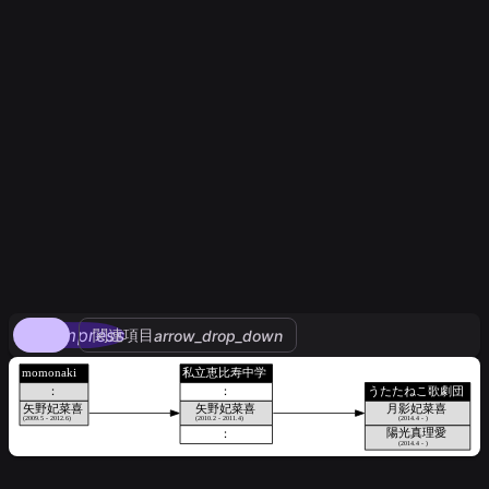
compress
関連項目
arrow_drop_down