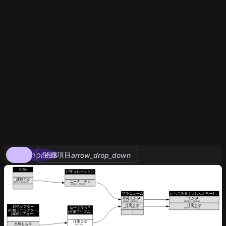
compress
関連項目
arrow_drop_down