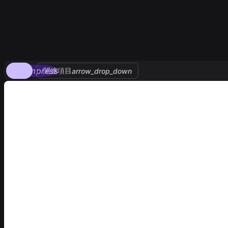
compress
関連項目
arrow_drop_down