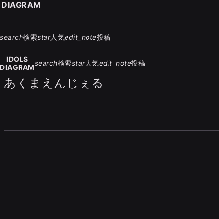
S DIAGRAM
search
検索
star
人気
edit_note
投稿
IDOLS
search
検索
star
人気
edit_note
投稿
DIAGRAM
あくまえんじぇる