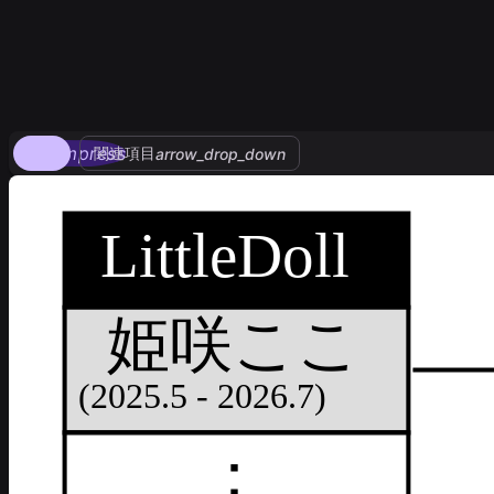
compress
関連項目
arrow_drop_down