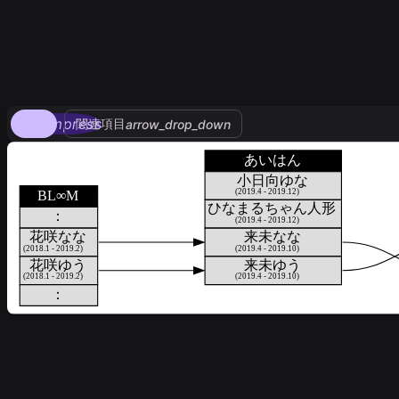
compress
関連項目
arrow_drop_down