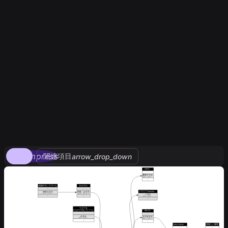
compress
関連項目
arrow_drop_down