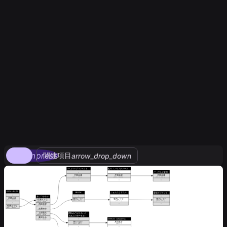
compress
関連項目
arrow_drop_down