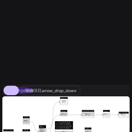
compress
関連項目
arrow_drop_down