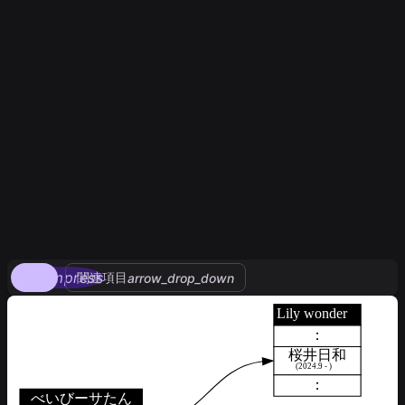
compress
関連項目
arrow_drop_down