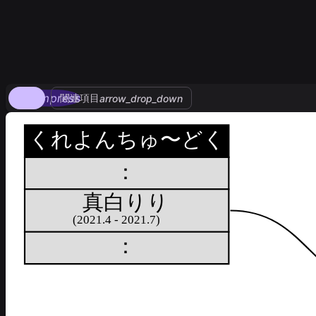
compress
関連項目
arrow_drop_down