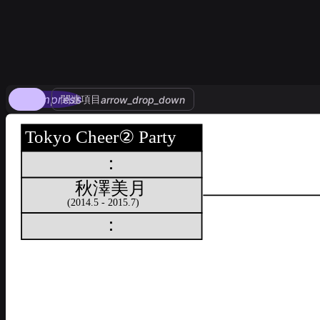
compress
関連項目
arrow_drop_down