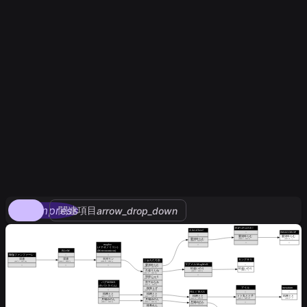
compress
関連項目
arrow_drop_down