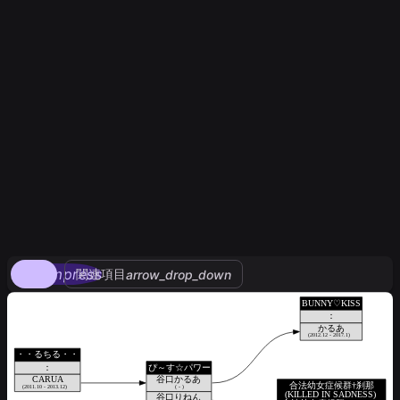
compress
関連項目
arrow_drop_down