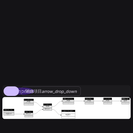
compress
関連項目
arrow_drop_down