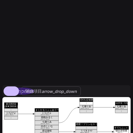
compress
関連項目
arrow_drop_down