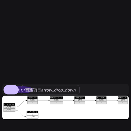
compress
関連項目
arrow_drop_down